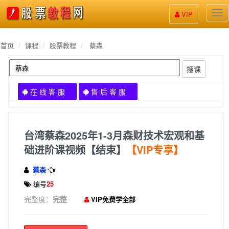
股
VIP
票
教
程
首页
课程
股票教程
蔡森
搜课
在 线 客 服
售 后 客 服
台湾蔡森2025年1-3月森财技术宏观和基
础进阶课视频【结束】
【VIP专享】
蔡森
编号
25
完整度：
完整
VIP免费学全部