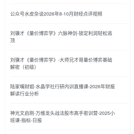
公众号水皮杂谈2026年8-10月财经点评视频
刘骥才《量价博弈学》六脉神剑-锁定利润轻松逃
顶
刘骥才《量价博弈学》-大师兄才哥量价博弈基础
解密（初级）
陆家嘴财姐-水晶学社行研内训直播课-2026年财报
解读行业分析
神光文启刚-万维龙头战法股市高手密训营-2025小
班课-指标-日报